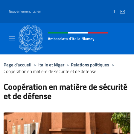
Aller au contenu
IT
FR
Gouvernement Italien
Site Web, social et en-tête de m
Ambasciata d'Italia Niamey
Sito ufficiale Ambasciata d'Italia a Niamey
Page d'accueil
>
Italie et Niger
>
Relations politiques
>
Coopération en matière de sécurité et de défense
Coopération en matière de sécurité
et de défense