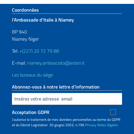
Section de pied de page
Coordonnées
l’Ambassade d’Italie à Niamey
BP 940
Niamey Niger
Tel:
+(227) 20 72 79 88
E-mail:
niamey.ambasciata@esteri.it
Les bureaux du siège
Abonnez-vous à notre lettre d’information
Insert your email
Acceptation GDPR
J’autorise le traitement de mes données personnelles au terme du GDPR
et du Décret Legislation 30 giugno 2003, n.196
Privacy
Notes légales