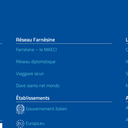
page
Réseau Farnésine
L
Farnésine – le MAECI
Q
Réseau diplomatique
I
Viaggiare sicuri
S
Dove siamo nel mondo
N
Établissements
A
Gouvernement italien
A
Europa.eu