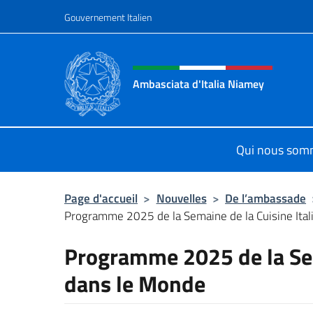
Aller au contenu
Gouvernement Italien
Site Web, social et en-tê
Ambasciata d'Italia Niamey
Sito ufficiale Ambasciata d'Italia 
Qui nous som
Page d'accueil
>
Nouvelles
>
De l’ambassade
Programme 2025 de la Semaine de la Cuisine Itali
Programme 2025 de la Sem
dans le Monde