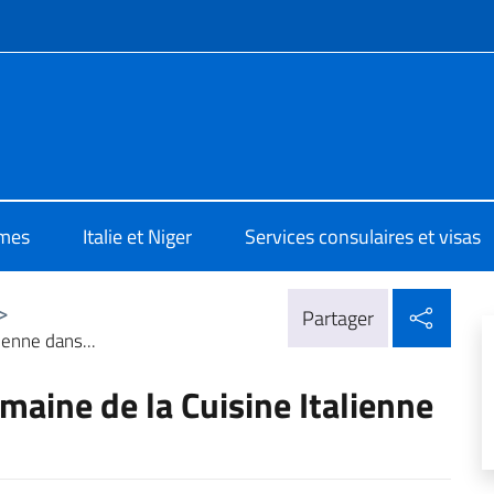
te de menu
a Niamey
mes
Italie et Niger
Services consulaires et visas
Parta
>
Partager
enne dans...
aine de la Cuisine Italienne