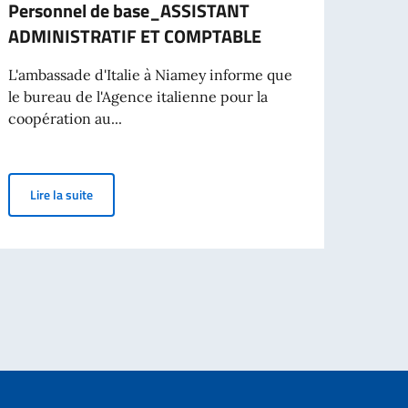
Personnel de base_ASSISTANT
de ch
ADMINISTRATIF ET COMPTABLE
(Ann
L'ambassade d'Italie à Niamey informe que
L’Amb
le bureau de l'Agence italienne pour la
le Min
coopération au...
la Coo
que italienne au Niger
AICS_NIAMEY_004_2026_Effectif - Personnel de base
Lire la suite
Lir