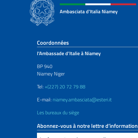
Ambasciata d'Italia Niamey
Section de pied de 
Coordonnées
l’Ambassade d’Italie à Niamey
BP 940
Niamey Niger
Tel:
+(227) 20 72 79 88
E-mail:
niamey.ambasciata@esteri.it
Les bureaux du siège
Abonnez-vous à notre lettre d’information