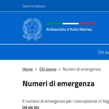
Salta al contenuto
Governo Italiano
Intestazione sito, social 
Ambasciata d'Italia Niamey
Sito ufficiale Ambasciata d'Italia 
Chi s
Home
>
Chi siamo
>
Numeri di emergenza
Numeri di emergenza
Il numero di emergenza per i connazionali in Nig
09 66 60
.