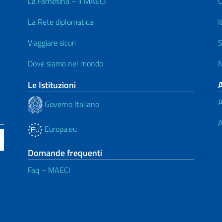
La Farnesina – il MAECI
C
La Rete diplomatica
I
Viaggiare sicuri
S
Dove siamo nel mondo
N
Le Istituzioni
A
Governo Italiano
A
Europa.eu
Domande frequenti
Faq – MAECI