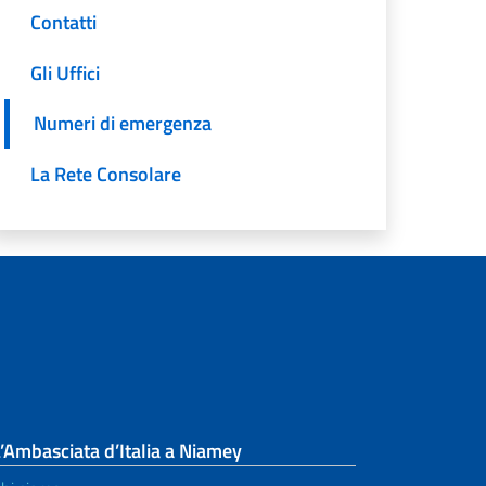
Contatti
Gli Uffici
Numeri di emergenza
La Rete Consolare
’Ambasciata d’Italia a Niamey