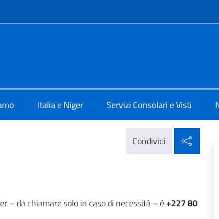
e menù
a Niamey
iamo
Italia e Niger
Servizi Consolari e Visti
N
Condi
Condividi
er – da chiamare solo in caso di necessità – è
+227 80