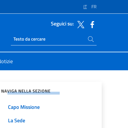
IT
FR
Seguici su:
Cerca nel sito
Ricerca sito live
otizie
vidi sui Social Network
NAVIGA NELLA SEZIONE
Capo Missione
La Sede