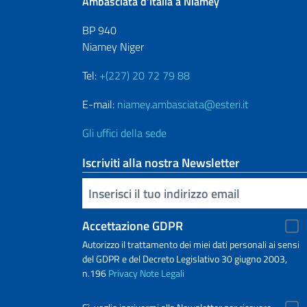
Ambasciata d’Italia a Niamey
BP 940
Niamey Niger
Tel:
+(227) 20 72 79 88
E-mail:
niamey.ambasciata@esteri.it
Gli uffici della sede
Iscriviti alla nostra Newsletter
Inserisci la tua email
Accettazione GDPR
Autorizzo il trattamento dei miei dati personali ai sensi
del GDPR e del Decreto Legislativo 30 giugno 2003,
n.196
Privacy
Note Legali